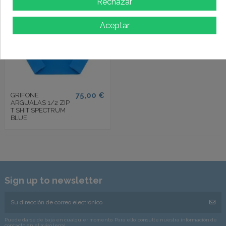
Rechazar
Aceptar
75,00 €
GRIFONE
ARGUALAS 1/2 ZIP
T SHIT SPECTRUM
BLUE
Sign up to newsletter
Puede darse de baja en cualquier momento. Para ello, consulte nuestra información de
contacto en el aviso legal.