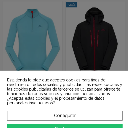
-20%
Esta tienda te pide que aceptes cookies para fines de
85,00 €
295,20 €
GRIFONE MENTUI
GRIFONE BARNE
rendimiento, redes sociales y publicidad. Las redes sociales y
LADY 1/2 ZIP T
JACKET BLACK
369,00 €
las cookies publicitarias de terceros se utilizan para ofrecerte
SHIRT
funciones de redes sociales y anuncios personalizados.
¿Aceptas estas cookies y el procesamiento de datos
personales involucrados?
Configurar